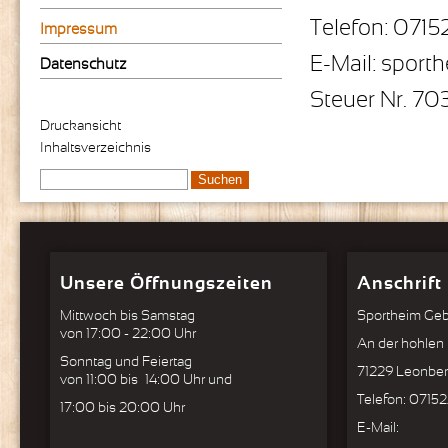
Telefon: 071
Impressum
E-Mail: spor
Datenschutz
Steuer Nr. 7
Druckansicht
Inhaltsverzeichnis
Unsere Öffnungszeiten
Anschrift
Mittwoch bis Samstag
Sportheim Ge
von 17:00 - 22:00 Uhr
An der hohlen 
Sonntag und Feiertag
71229 Leonbe
von 11:00 bis 14:00 Uhr und
Telefon: 0715
17:00 bis 20:00 Uhr
E-Mail: